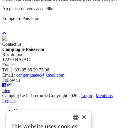
Au plaisir de vous accueillir,
Equipe Le Païsserou
Contact us
Camping le Paisserou
Roc du pont
12270 NAJAC
France
Tél. (+33) 05 65 29 73 96
Email :
campingnajac@gmail.com
Follow us
fr
|
en
Camping Le Païsserou © Copyright 2026
-
Login
-
Mentions
Légales
Home
×
News
Campsite
This website uses cookies
Pitches