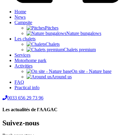
Home
News
Campsite
Pitches
Nature bungalows
Les chalets
Chalets
Chalets premium
Services
Motorhome park
Activities
On site - Nature base
Around us
FAQ
Practical info
0033 656 29 73 96
Les actualités de l'AAGAC
Suivez-nous