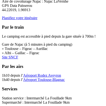
Aire de covoiturage Najac : Najac LaVernhe
GPS Data Païsserou
44.22019, 1.96913
Planifiez votre itinéraire
Par le train
Le camping est accessible à pied depuis la gare située à 700m !
Gare de Najac (à 5 minutes à pied du camping)
» Toulouse – Figeac – Aurillac
» Albi – Gaillac – Figeac
Site SNCF
Par les airs
1h10 depuis l’
Aéroport Rodez Aveyron
1h40 depuis l’
Aéroport Toulouse-Blagnac
Services
Station service : Intermarché La Fouillade 9km
Supermarché : Intermarché La Fouillade 9km