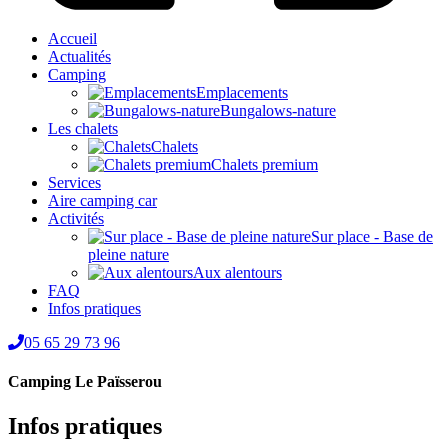
Accueil
Actualités
Camping
Emplacements
Bungalows-nature
Les chalets
Chalets
Chalets premium
Services
Aire camping car
Activités
Sur place - Base de
pleine nature
Aux alentours
FAQ
Infos pratiques
05 65 29 73 96
Camping Le Païsserou
Infos pratiques