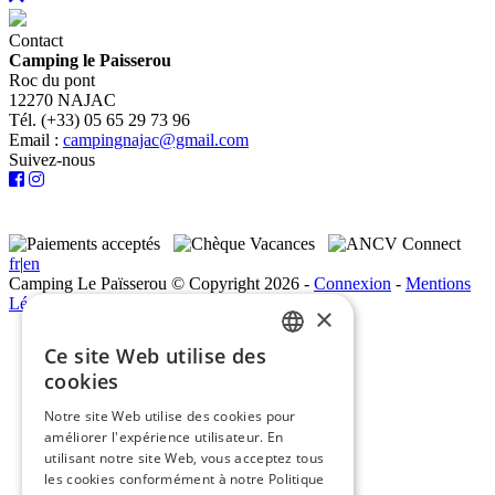
Contact
Camping le Paisserou
Roc du pont
12270 NAJAC
Tél. (+33) 05 65 29 73 96
Email :
campingnajac@gmail.com
Suivez-nous
fr
|
en
Camping Le Païsserou © Copyright 2026
-
Connexion
-
Mentions
Légales
×
Accueil
Ce site Web utilise des
Actualités
FRENCH
cookies
Camping
Emplacements
ENGLISH
Notre site Web utilise des cookies pour
Bungalows-nature
améliorer l'expérience utilisateur. En
Les chalets
utilisant notre site Web, vous acceptez tous
Chalets
les cookies conformément à notre Politique
Chalets premium